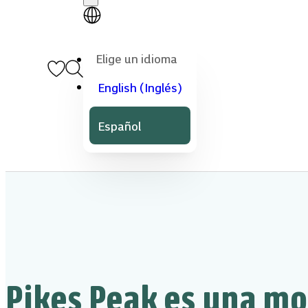
Elige un idioma
English
(
Inglés
)
Español
Pikes Peak es una m