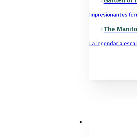
Garden of 
Impresionantes form
The Manitou
La legendaria escale
Planifica tu viaje