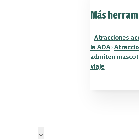
Más herrami
Atracciones ac
la ADA
Atracci
admiten mascot
viaje