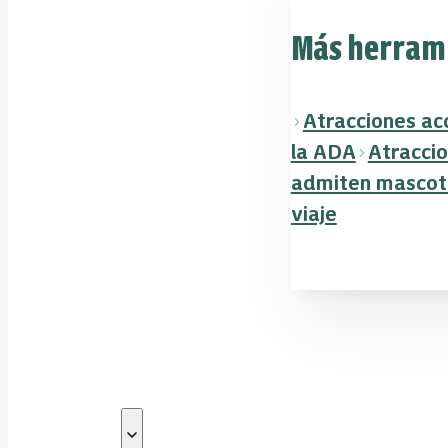
Más herrami
Atracciones ac
la ADA
Atracci
admiten mascot
viaje