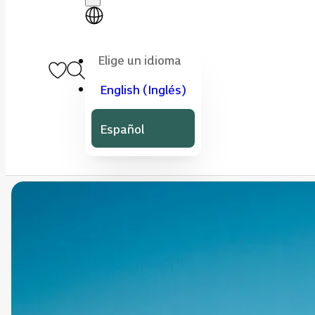
Elige un idioma
English
(
Inglés
)
Español