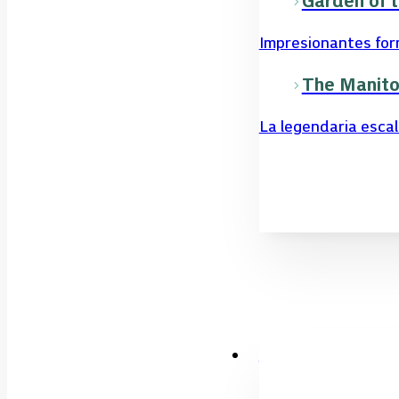
Garden of 
Impresionantes form
The Manitou
La legendaria escale
Planifica tu viaje