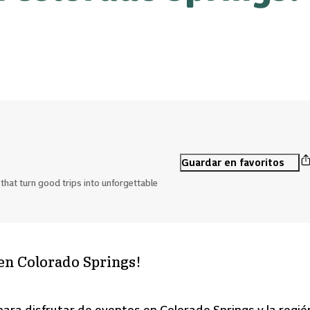
Guardar en favoritos
hat turn good trips into unforgettable
 en Colorado Springs!
ara disfrutar de eventos en Colorado Springs y la regió